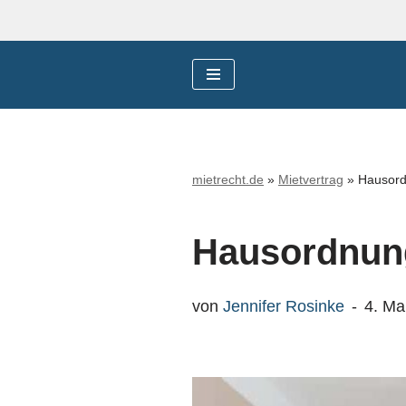
Zum
Inhalt
springen
mietrecht.de
»
Mietvertrag
»
Hausordn
Hausordnung 
von
Jennifer Rosinke
4. Ma