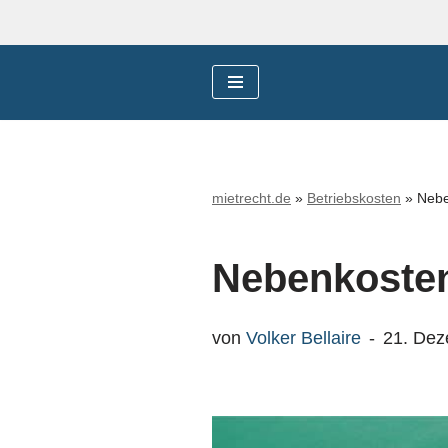
Zum
Inhalt
springen
mietrecht.de
»
Betriebskosten
»
Nebe
Nebenkoste
von
Volker Bellaire
21. De