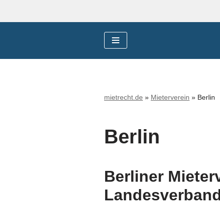
Zum
Inhalt
springen
mietrecht.de
»
Mieterverein
»
Berlin
Berlin
Berliner Mieterv
Landesverband